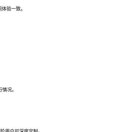
设备间体验一致。
。
行情况。
，进阶用户可深度定制。